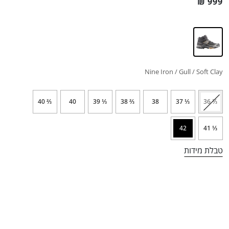
₪
999
Nine Iron / Gull / Soft Clay
⅔ 40
40
⅓ 39
⅔ 38
38
⅓ 37
⅔ 36
42
⅓ 41
טבלת מידות