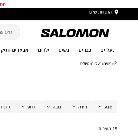
החב
החנויות שלנו
משלו
נעליים
גברים
נשים
ילדים
אביזרים ותיקי
»
נשים
»
נעליים
»
טיולים
צבע
מידה
גובה
דרופ
הגנת 
15 מוצרים