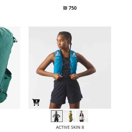
₪
750
ACTIVE SKIN 8