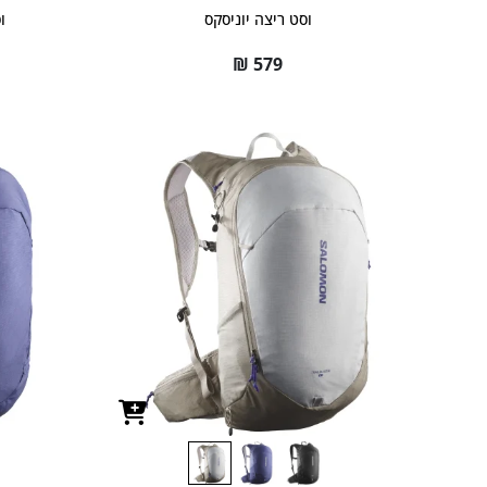
וסט ריצה יוניסקס
וס
₪
579