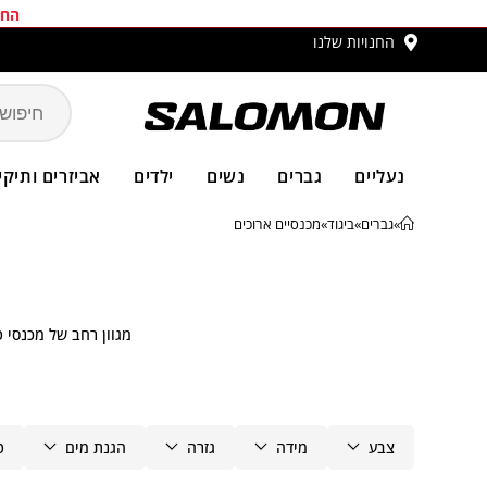
החב
החנויות שלנו
משלוחים ח
נעליים
גברים
נשים
ילדים
אביזרים ותיקי
»
גברים
»
ביגוד
»
מכנסיים ארוכים
מגוון רחב של מכנסי ט
צבע
מידה
גזרה
הגנת מים
ט