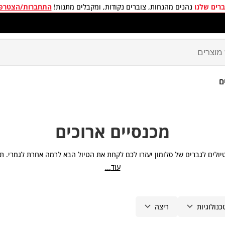
רים שלנו
נהנים מהנחות, צוברים נקודות, ומקבלים מתנות!
התחברות/הצטרפ
ינם בכל קניה מעל 299 ₪
ם
מכנסיים ארוכים
יולים לגברים של סלומון יעזרו לכם לקחת את הטיול הבא לרמה אחרת לגמרי. תו
טיולים קצרים וארוכים עם זמני ייבוש, דרגות נשימה, ורמות אימונים משתנות.
עוד
כנולוגיות
ריצה