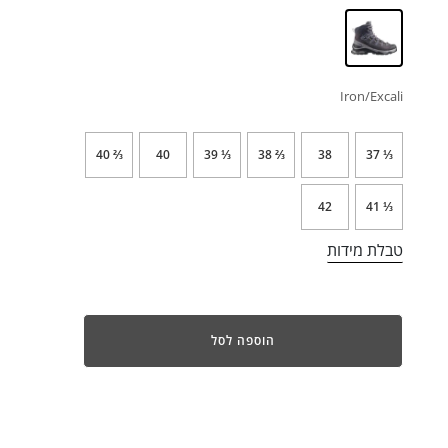
Iron/Excali
⅔ 40
40
⅓ 39
⅔ 38
38
⅓ 37
42
⅓ 41
טבלת מידות
הוספה לסל