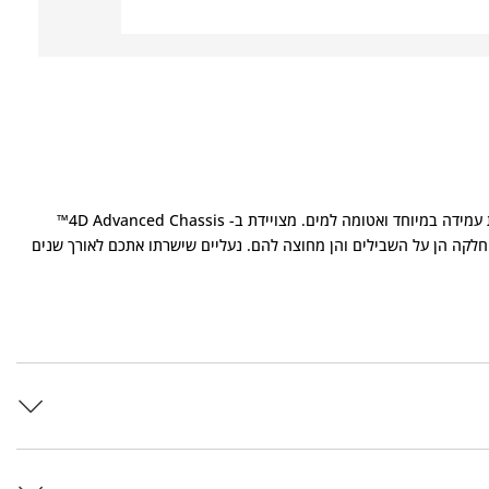
צאו לטבע בביטחון עם Quest 5 GORE-TEX, נעל הליכה רב־יומית עמידה במיוחד ואטומה למים. מצויידת ב- 4D Advanced Chassis™
 חלקה הן על השבילים והן מחוצה להם. נעליים שישרתו אתכם לאורך שנים