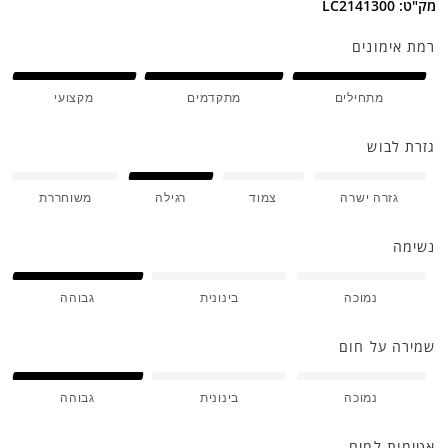
מק"ט: LC2141300
רמת אימונים
מתחילים
מתקדמים
מקצועי
גזרת לבוש
גזרה ישרה
צמוד
רגילה
משוחררת
נשימה
נמוכה
בינונית
גבוהה
שמירה על חום
נמוכה
בינונית
גבוהה
אטימות למים