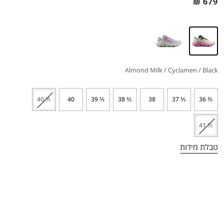
₪
679
Almond Milk / Cyclamen / Black
⅔ 40
40
⅓ 39
⅔ 38
38
⅓ 37
⅔ 36
⅓ 41
טבלת מידות