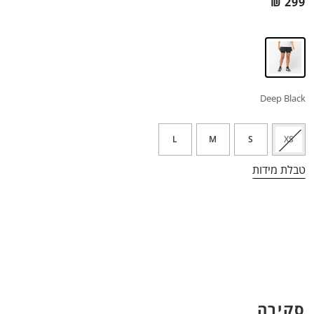
₪
299
Deep Black
L
M
S
XS
טבלת מידות
סקירה