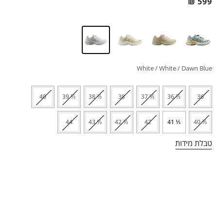
₪
599
White / White / Dawn Blue
40
⅓ 39
⅔ 38
38
⅓ 37
⅔ 36
36
44
⅓ 43
⅔ 42
42
⅓ 41
⅔ 40
טבלת מידות