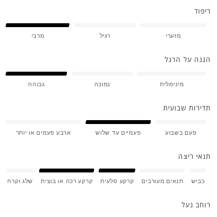
ריפוד
מזערי
רגיל
מרבי
הגנה על הרגל
מינימלית
נמוכה
גבוהה
תדירות שבועית
פעם בשבוע
פעמיים עד שלוש
ארבע פעמים או יותר
תנאי ריצה
כביש
תנאים מעורבים
קרקע סלעית
קרקע רכה או בוצית
שלג וקרח
רוחב נעל