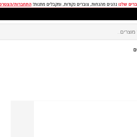
רים שלנו
נהנים מהנחות, צוברים נקודות, ומקבלים מתנות!
התחברות/הצטרפ
חים חינם בכל קניה מעל 299 ₪
ם