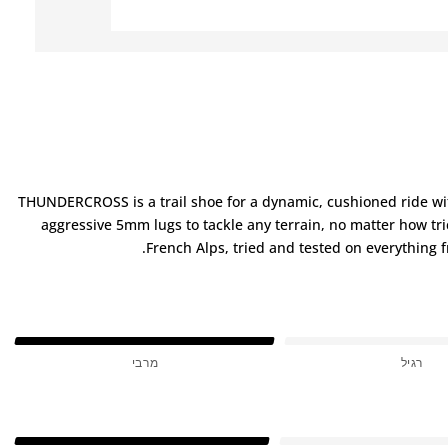
THUNDERCROSS is a trail shoe for a dynamic, cushioned ride wit
aggressive 5mm lugs to tackle any terrain, no matter how tri
French Alps, tried and tested on everything fr
רגיל
מרבי