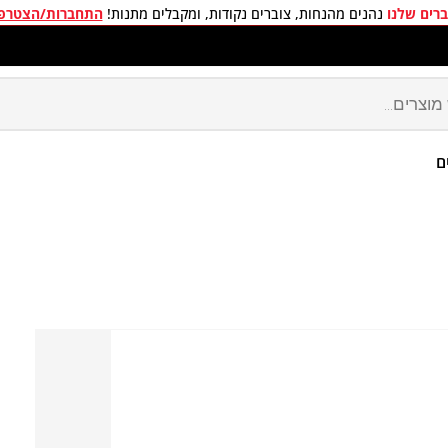
רים שלנו
נהנים מהנחות, צוברים נקודות, ומקבלים מתנות!
התחברות/הצטרפ
חים חינם בכל קניה מעל 299 ₪
ם