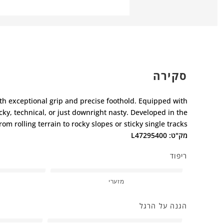
סקירה
h exceptional grip and precise foothold. Equipped with
cky, technical, or just downright nasty. Developed in the
om rolling terrain to rocky slopes or sticky single tracks.
מק"ט: L47295400
ריפוד
מזערי
הגנה על הרגל