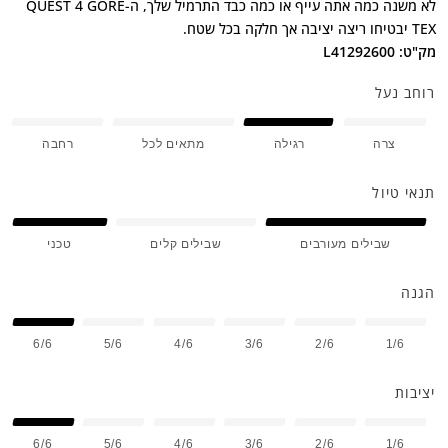
לא משנה כמה אתה עייף או כמה כבד התרמיל שלך, הQUEST 4 GORE-
TEX יבטיחו ריצה יציבה אך חלקה בכל שטח.
מק"ט: L41292600
רוחב נעל
צרה
רגילה
מתאים לכל
רחבה
תנאי טיול
שבילים מעורבים
שבילים קלים
טכני
הגנה
6/6
5/6
4/6
3/6
2/6
1/6
יציבות
6/6
5/6
4/6
3/6
2/6
1/6