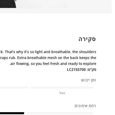
סקירה
. That’s why it’s so light and breathable, the shoulders
straps rub. Extra-breathable mesh on the back keeps the
air flowing, so you feel fresh and ready to explore.
מק"ט: LC2155700
זמן ייבוש
רגיל
רמת אימונים