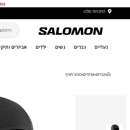
החב
החנויות שלנו
משלו
נעליים
גברים
נשים
ילדים
אביזרים ותיקי
»
גברים
»
אביזרים
»
כובעי חורף