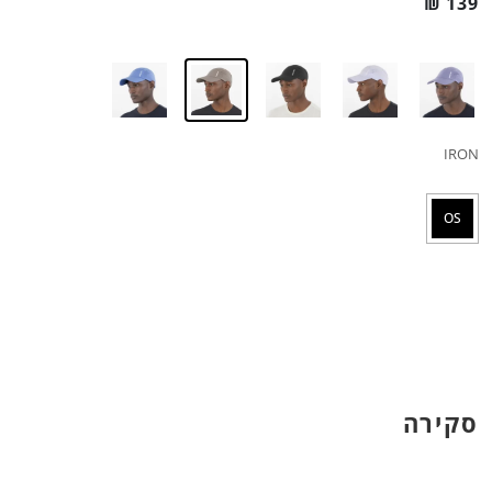
₪
139
IRON
OS
סקירה