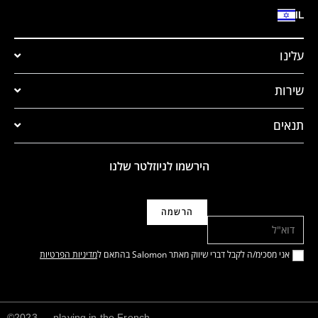
IL
עלינו
שירות
תנאים
הירשמו לניוזלטר שלנו
דוא"ל
אני מסכימ/ה לקבל דברי שיווק מאתר Salomon בהתאם ל
מדיניות הפרטיות
©2023 — playing in the French