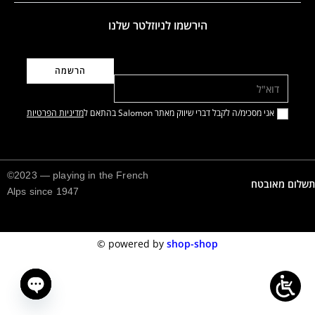
הירשמו לניוזלטר שלנו
דוא"ל
אני מסכימ/ה לקבל דברי שיווק מאתר Salomon בהתאם ל
מדיניות הפרטיות
©2023 — playing in the French
תשלום מאובטח
Alps since 1947
©️
powered by
shop-shop
n chaty