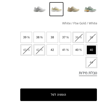
White / Ftw Gold / White
⅓ 39
⅔ 38
38
⅓ 37
⅔ 36
36
⅓ 43
⅔ 42
42
⅓ 41
⅔ 40
40
44
טבלת מידות
הוספה לסל