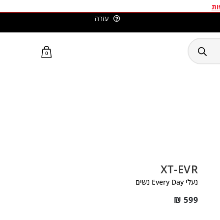
ות
עזרה
סלומון ישראל האתר הרשמי
0
XT-EVR
נעלי Every Day נשים
₪
599