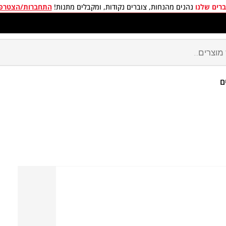
רים שלנו
נהנים מהנחות, צוברים נקודות, ומקבלים מתנות!
התחברות/הצטרפ
חים חינם בכל קניה מעל 299 ₪
ם