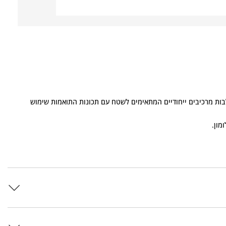
זרה אייקונית ורב תכליתיות מודרנית, נעלי XT-EVR משלבות מרכיבים ייחודיים המתאימים לשטח עם תכונות התואמות שימוש
מון.