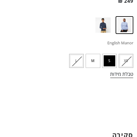
₪
249
English Manor
L
M
S
XS
טבלת מידות
סקירה