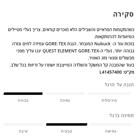
סקירה
כשהמקומות הפראיים והשבילים הלא מוכרים קוראים, צריך נעלי מטיילים
המיועדות להרפתקאות.
בזכות עור ה- Nubuck המובחר, הגנת GORE-TEX עמידה למים וגזרה
גבוהה יותר, נעלי ה-QUEST ELEMENT GORE-TEX יגנו עליך מפני
מכשולים ופגעי מזג האוויר.
בעוד שהמבנה קל המשקל והשלדה המייצבת ישמרו על זריזות בכל שלב.
מק"ט: L41457400
הגנה על הרגל
מינימלית
נמוכה
גבוהה
תמיכה ברגל
גמישה
טבעית
יציבה