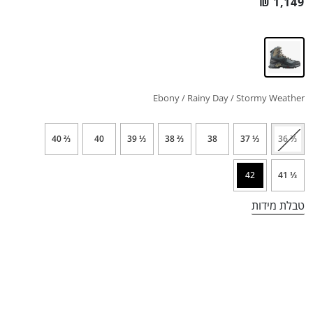
₪
1,149
Ebony / Rainy Day / Stormy Weather
⅔ 40
40
⅓ 39
⅔ 38
38
⅓ 37
⅔ 36
42
⅓ 41
טבלת מידות