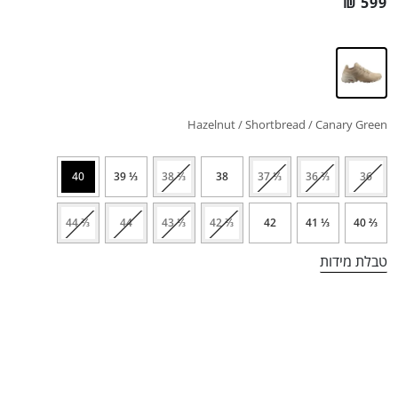
₪
599
Hazelnut / Shortbread / Canary Green
40
⅓ 39
⅔ 38
38
⅓ 37
⅔ 36
36
⅔ 44
44
⅓ 43
⅔ 42
42
⅓ 41
⅔ 40
טבלת מידות