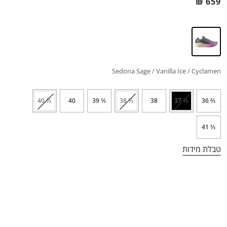
₪
659
Sedona Sage / Vanilla Ice / Cyclamen
⅔ 40
40
⅓ 39
⅔ 38
38
⅓ 37
⅔ 36
⅓ 41
טבלת מידות