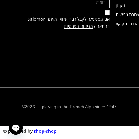
תקנון
הרת נגישות
אני מסכימ/ה לקבל דברי שיווק מאתר Salomon
הגדרות קוקיז
בהתאם ל
מדיניות הפרטיות
©2023 — playing in the French Alps since 1947
©️
powered by
shop-shop
n chaty