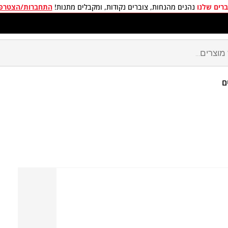
רים שלנו
נהנים מהנחות, צוברים נקודות, ומקבלים מתנות!
התחברות/הצטרפ
חים חינם בכל קניה מעל 299 ₪
ם