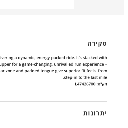
סקירה
livering a dynamic, energy-packed ride. It’s stacked with
e upper for a game-changing, unrivalled run experience –
lar zone and padded tongue give superior fit feels, from
step-in to the last mile.
מק"ט: L47426700
יתרונות