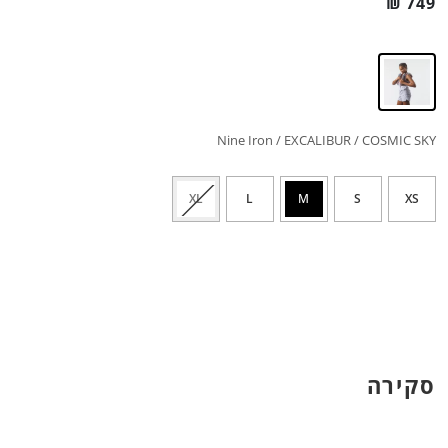
₪
749
Nine Iron / EXCALIBUR / COSMIC SKY
XL
L
M
S
XS
סקירה