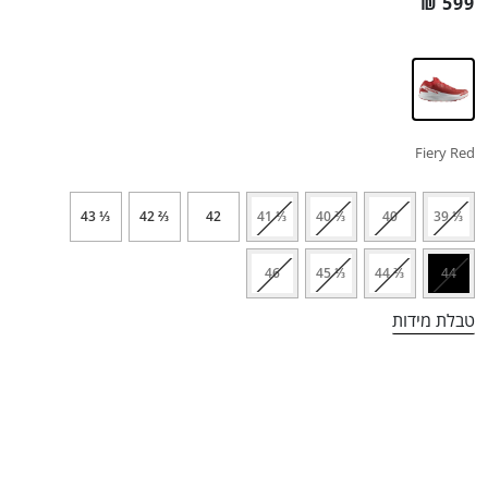
₪
599
Fiery Red
⅓ 43
⅔ 42
42
⅓ 41
⅔ 40
40
⅓ 39
46
⅓ 45
⅔ 44
44
טבלת מידות