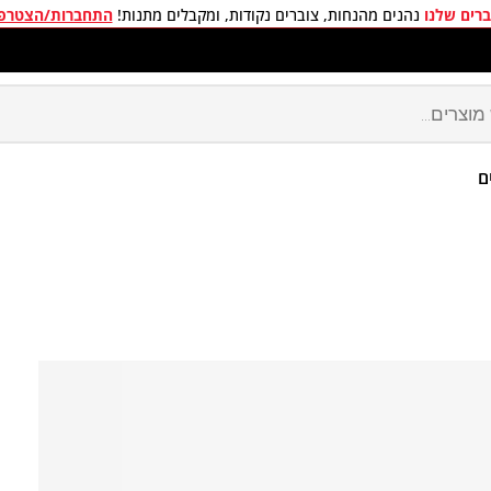
רים שלנו
נהנים מהנחות, צוברים נקודות, ומקבלים מתנות!
התחברות/הצטרפ
חים חינם בכל קניה מעל 299 ₪
ם