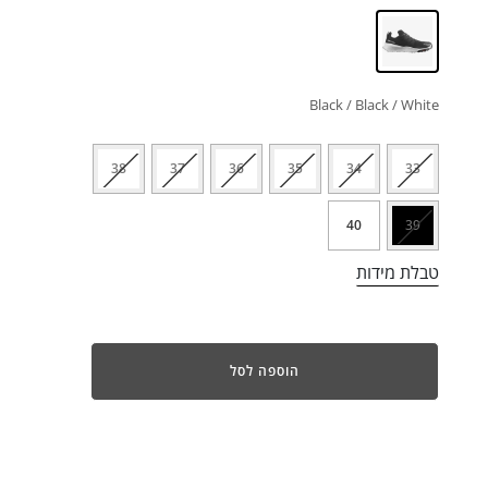
Black / Black / White
38
37
36
35
34
33
40
39
טבלת מידות
הוספה לסל