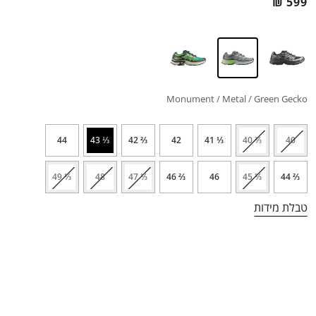
₪
599
Monument / Metal / Green Gecko
44
⅓ 43
⅔ 42
42
⅓ 41
⅔ 40
40
⅓ 49
48
⅓ 47
⅔ 46
46
⅓ 45
⅔ 44
טבלת מידות