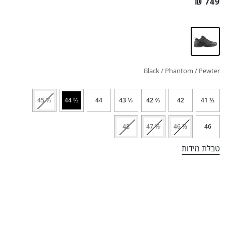
₪
749
Black / Phantom / Pewter
⅓ 45
⅔ 44
44
⅓ 43
⅔ 42
42
⅓ 41
48
⅓ 47
⅔ 46
46
טבלת מידות