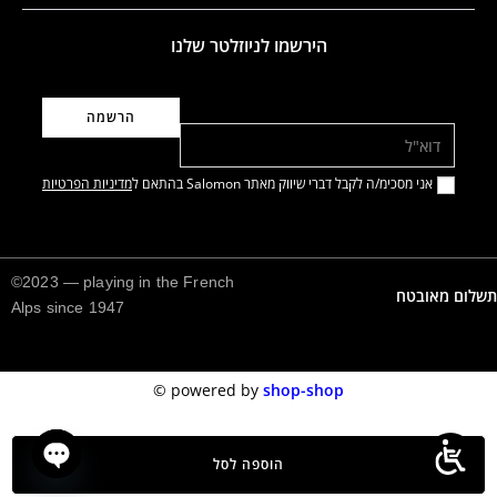
הירשמו לניוזלטר שלנו
דוא"ל
אני מסכימ/ה לקבל דברי שיווק מאתר Salomon בהתאם ל
מדיניות הפרטיות
©2023 — playing in the French
תשלום מאובטח
Alps since 1947
©️
powered by
shop-shop
הוספה לסל
n chaty