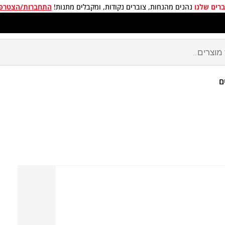
רים שלנו
נהנים מהנחות, צוברים נקודות, ומקבלים מתנות!
התחברות/הצטרפ
חים חינם בכל קניה מעל 299 ₪
ם