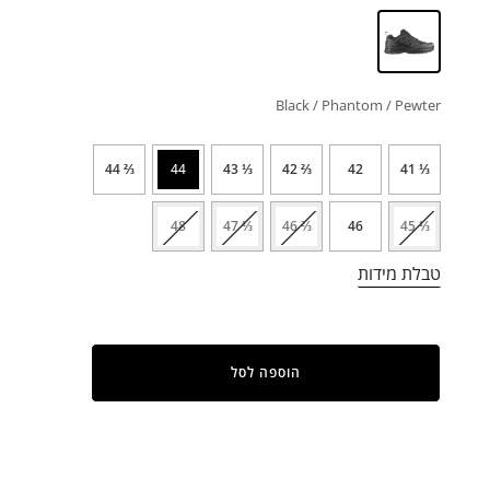
Black / Phantom / Pewter
⅔ 44
44
⅓ 43
⅔ 42
42
⅓ 41
48
⅓ 47
⅔ 46
46
⅓ 45
טבלת מידות
הוספה לסל