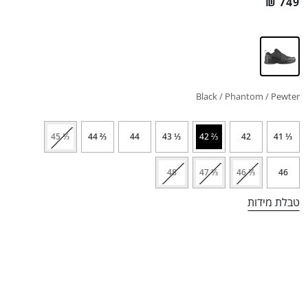
₪
749
Black / Phantom / Pewter
⅓ 45
⅔ 44
44
⅓ 43
⅔ 42
42
⅓ 41
48
⅓ 47
⅔ 46
46
טבלת מידות