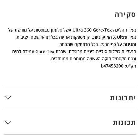
סקירה
נעלי ההליכה X Ultra 360 Gore-Texשל סלומון מבוססות על מורשת של
נעלי X Ultra האייקוניות, הן מספקות אחיזה בכל תוואי שטח, יציבות
ומגינות על כף הרגל, בכל הרפתקה שתבחר.
הנעליים כוללות סוליית ביניים מרופדת, שכבת Gore-Tex עמידה למים
וגפת טקסטיל חזקה העשויה מחומרים ממוחזרים.
מק"ט: L47453200
יתרונות
תכונות