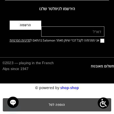
הירשמו לניוזלטר שלנו
דוא"ל
אני מסכימ/ה לקבל דברי שיווק מאתר Salomon בהתאם ל
מדיניות הפרטיות
©2023 — playing in the French
תשלום מאובטח
Alps since 1947
©️
powered by
shop-shop
הוספה לסל
n chaty