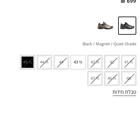
₪
699
Black / Magnet / Quiet Shade
⅓ 45
⅔ 44
44
⅓ 43
⅔ 42
42
⅓ 41
⅓ 47
⅔ 46
46
טבלת מידות