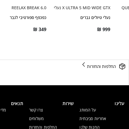
QUE
X ULTRA 5 MID WIDE GTX נעלי
REELAX BREAK 6.0
נעלי טיולים גברים
כפכפף ספורטיבי לגבר
₪
349
₪
999
החלפות והחזרות
עלינו
שירות
תנאים
על המותג
צרו קשר
מדינ
אחריות סביבתית
משלוחים
החנות שלנו
החלפות והחזרות