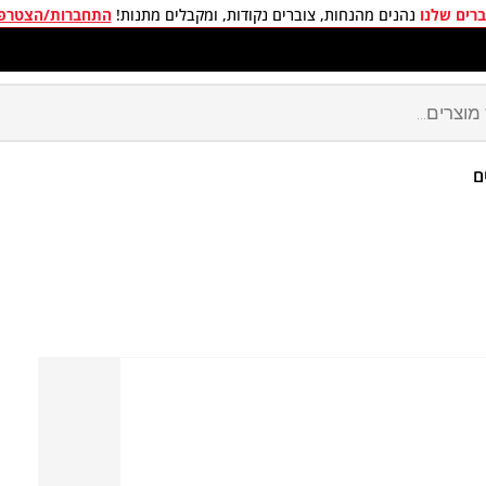
רים שלנו
נהנים מהנחות, צוברים נקודות, ומקבלים מתנות!
התחברות/הצטרפ
חים חינם בכל קניה מעל 299 ₪
ם