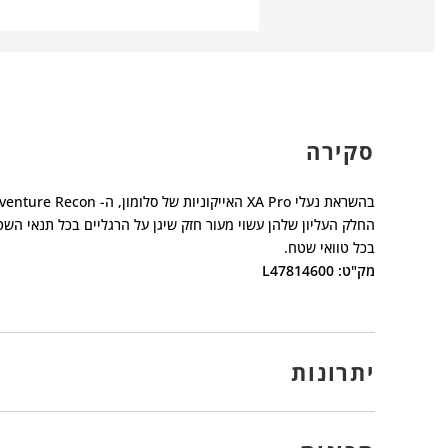
סקירה
בהשראת נעלי XA Pro האייקוניות של סלומון, ה- X-Adventure Recon הן בנות לוייה נאמנות לכל טיול.
החלק העליון שלהן עשוי מעור חזק שיגן על הרגליים בכל תנאי השט
בכל טוואי שטח.
מק"ט: L47814600
יתרונות