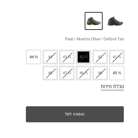
Peat / Martini Olive / Oxford Tan
⅔ 44
44
⅓ 43
⅔ 42
42
⅓ 41
48
⅓ 47
⅔ 46
46
⅓ 45
טבלת מידות
הוספה לסל