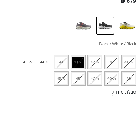
₪
679
Black / White / Black
⅓ 45
⅔ 44
44
⅓ 43
⅔ 42
42
⅓ 41
⅓ 49
48
⅓ 47
⅔ 46
46
טבלת מידות