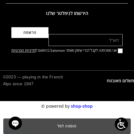
הירשמו לניוזלטר שלנו
דוא"ל
אני מסכימ/ה לקבל דברי שיווק מאתר Salomon בהתאם ל
מדיניות הפרטיות
©2023 — playing in the French
תשלום מאובטח
Alps since 1947
©️
powered by
shop-shop
הוספה לסל
n chaty