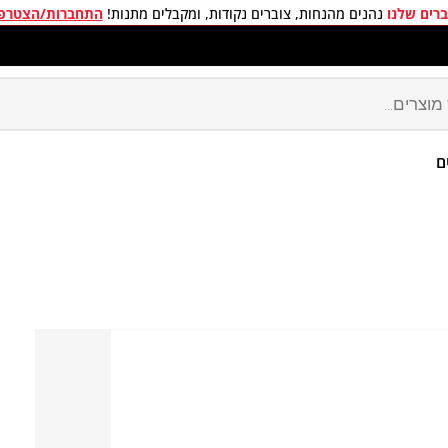
רים שלנו
נהנים מהנחות, צוברים נקודות, ומקבלים מתנות!
התחברות/הצטרפ
חים חינם בכל קניה מעל 299 ₪
ם