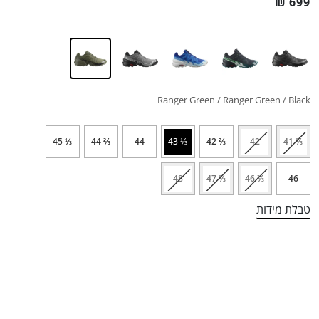
₪
699
Ranger Green / Ranger Green / Black
⅓ 45
⅔ 44
44
⅓ 43
⅔ 42
42
⅓ 41
48
⅓ 47
⅔ 46
46
טבלת מידות