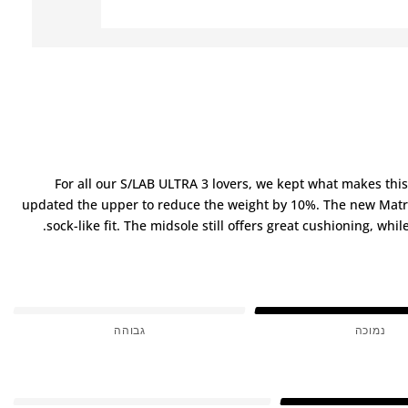
For all our S/LAB ULTRA 3 lovers, we kept what makes this 
updated the upper to reduce the weight by 10%. The new Matryx
sock-like fit. The midsole still offers great cushioning, wh
נמוכה
גבוהה