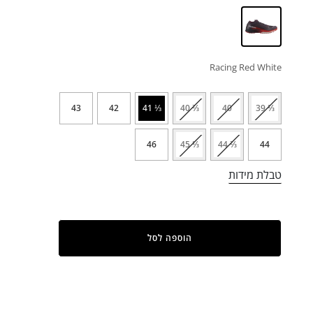
Racing Red White
43
42
⅓ 41
⅔ 40
40
⅓ 39
46
⅓ 45
⅔ 44
44
טבלת מידות
הוספה לסל