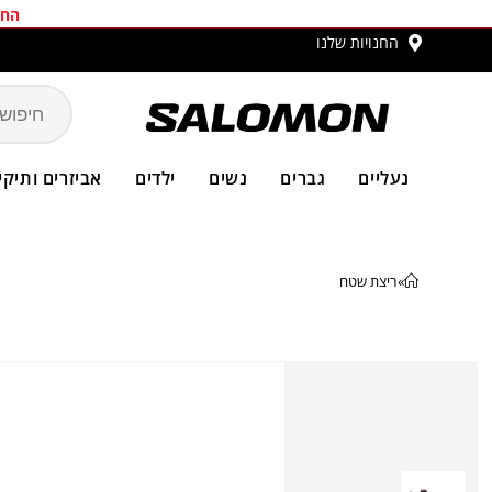
החב
החנויות שלנו
 ₪
סלו
נעליים
גברים
נשים
ילדים
אביזרים ותיקי
»
ריצת שטח