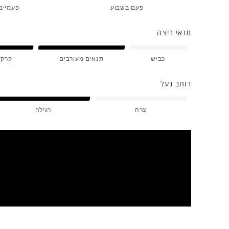
פעם בשבוע
פעמיים
תנאי ריצה
כביש
תנאים מעורבים
קרקע
רוחב נעל
צרה
רגילה