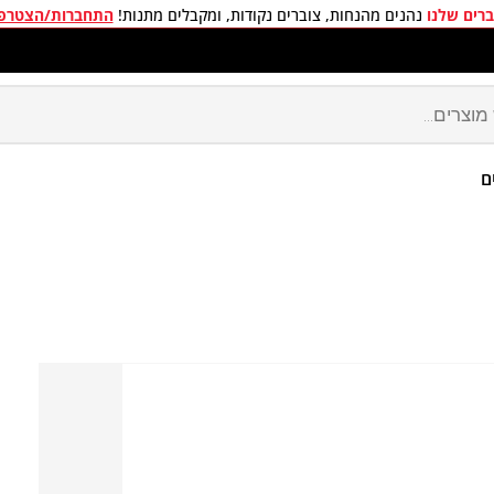
רים שלנו
נהנים מהנחות, צוברים נקודות, ומקבלים מתנות!
התחברות/הצטרפ
חים חינם בכל קניה מעל 299 ₪
ם