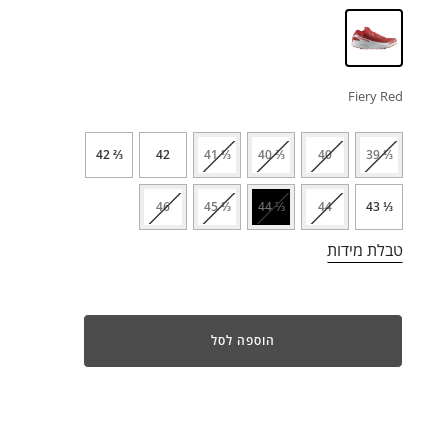
Fiery Red
⅔ 42
42
⅓ 41
⅔ 40
40
⅓ 39
46
⅓ 45
⅔ 44
44
⅓ 43
טבלת מידות
הוספה לסל