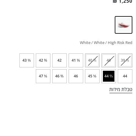
₪
1,250
White / White / High Risk Red
⅓ 43
⅔ 42
42
⅓ 41
⅔ 40
40
⅓ 39
⅓ 47
⅔ 46
46
⅓ 45
⅔ 44
44
טבלת מידות