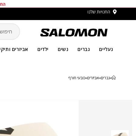
החב
החנויות שלנו
משלו
נעליים
גברים
נשים
ילדים
אביזרים ותיקי
»
גברים
»
אביזרים
»
כובעי חורף