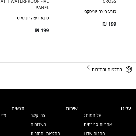
ATTI WATERPROOF FIVE
CROSS
PANEL
כובע ריצה יוניסקס
כובע ריצה יוניסקס
₪
199
₪
199
החלפות והחזרות
עלינו
שירות
תנאים
על המותג
צרו קשר
מדינ
אחריות סביבתית
משלוחים
החנות שלנו
החלפות והחזרות