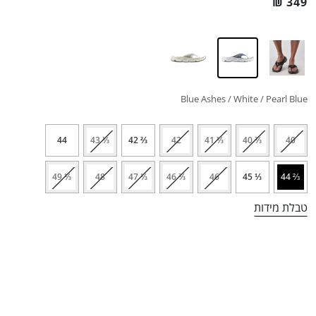
₪
349
Blue Ashes / White / Pearl Blue
44
⅓ 43
⅔ 42
42
⅓ 41
⅔ 40
40
⅓ 49
48
⅓ 47
⅔ 46
46
⅓ 45
⅔ 44
טבלת מידות