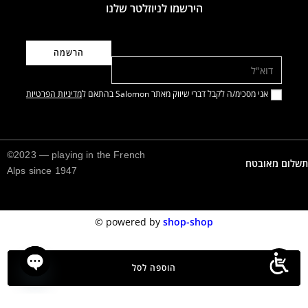
הירשמו לניוזלטר שלנו
דוא"ל
אני מסכימ/ה לקבל דברי שיווק מאתר Salomon בהתאם ל
מדיניות הפרטיות
©2023 — playing in the French
תשלום מאובטח
Alps since 1947
©️
powered by
shop-shop
הוספה לסל
n chaty