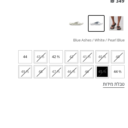
₪
349
Blue Ashes / White / Pearl Blue
44
⅓ 43
⅔ 42
42
⅓ 41
⅔ 40
40
⅓ 49
48
⅓ 47
⅔ 46
46
⅓ 45
⅔ 44
טבלת מידות