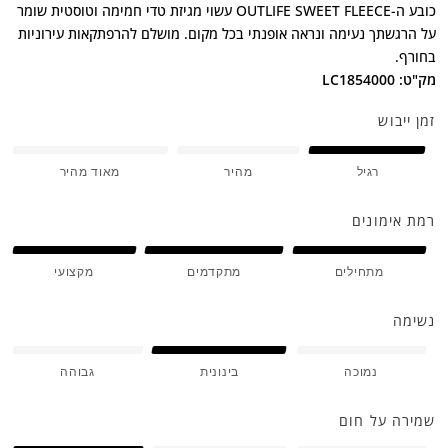
כובע ה-OUTLIFE SWEET FLEECE עשוי מגיזת טדי חמימה וטוסטית שומר
על הרגשתך נעימה ונראה אופנתי בכל מקום. מושלם להרפתקאות עירוניות
בחורף.
מק"ט: LC1854000
זמן ייבוש
רגיל
מהיר
מאוד מהיר
רמת אימונים
מתחילים
מתקדמים
מקצועי
נשימה
נמוכה
בינונית
גבוהה
שמירה על חום